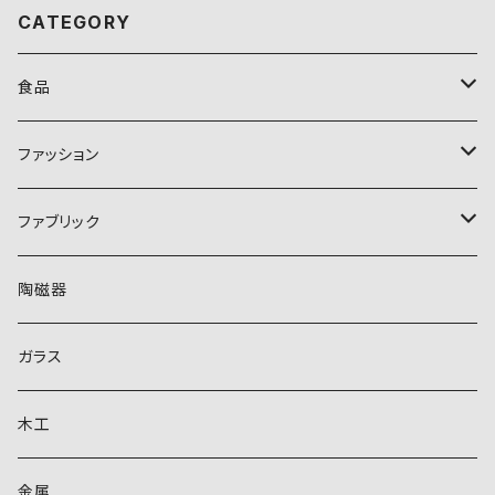
CATEGORY
食品
スイーツ・お菓子
ファッション
ガトーショコラ
米
アクセサリー
ファブリック
パール
くだもの
バッグ
ギャッペ
陶磁器
イヤーカフ
清涼飲料水
更沙（サラサ）
ガラス
木工
金属