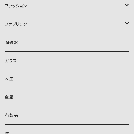
スイーツ・お菓子
ファッション
ガトーショコラ
米
アクセサリー
ファブリック
パール
くだもの
バッグ
ギャッペ
陶磁器
イヤーカフ
清涼飲料水
更沙（サラサ）
ガラス
木工
金属
布製品
漆